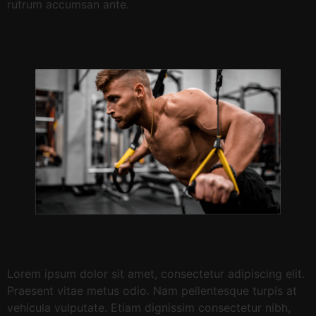
rutrum accumsan ante.
Lorem ipsum dolor sit amet, consectetur adipiscing elit.
Praesent vitae metus odio. Nam pellentesque turpis at
vehicula vulputate. Etiam dignissim consectetur nibh,